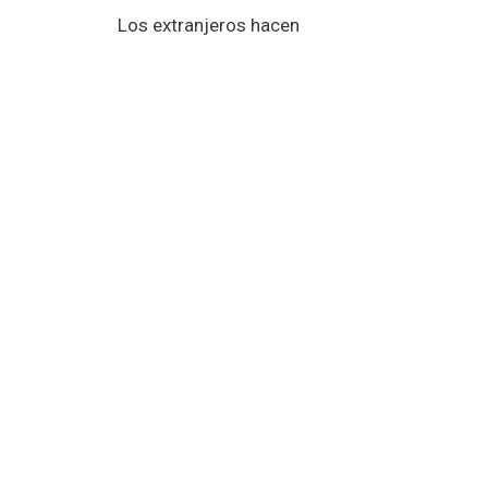
Los extranjeros hacen
automóvil
automóvil
3D