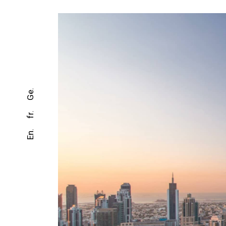
Ge.
fr.
En.