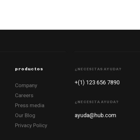
productos
¿NECESITAS AYUDA?
+(1) 123 656 7890
Company
Careers
¿NECESITA AYUDA?
Press media
ayuda@hub.com
Our Blog
Privacy Policy