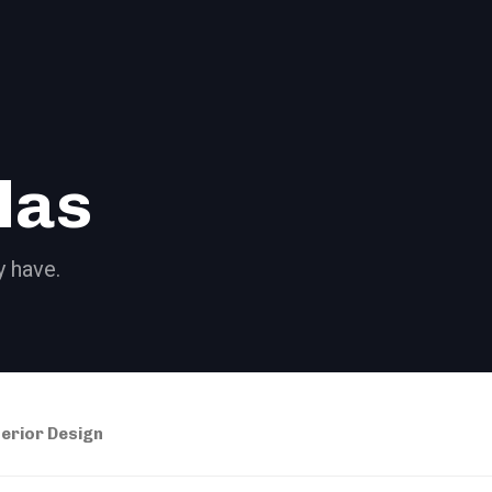
las
 have.
terior Design