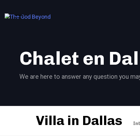
Skip
Skip
links
to
primary
navigation
Skip
to
Chalet en Dal
content
We are here to answer any question you may
Villa in Dallas
In