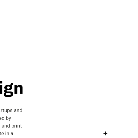
ign
artups and
ed by
, and print
e in a